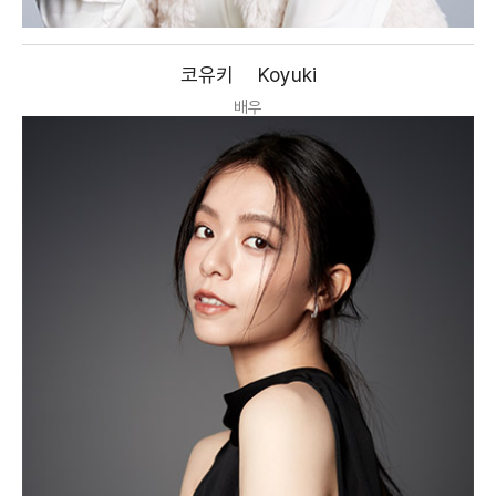
코유키
Koyuki
배우