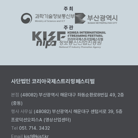
주최
주관
사단법인 코리아국제스트리밍페스티벌
본점
(48082) 부산광역시 해운대구 좌동순환로8번길 49, 2층
(중동)
행사 사무실
(48082) 부산광역시 해운대구 센텀서로 39, 5층
프로덕션오피스A (영상산업센터)
Tel
051. 714. 3432
Email
kisf@kisf.kr