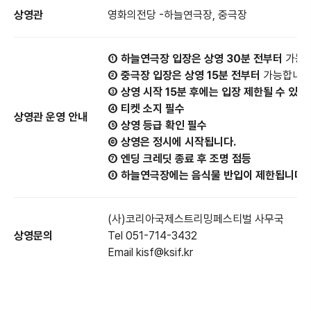
상영관
영화의전당 -하늘연극장, 중극장
① 하늘연극장 입장은 상영 30분 전부터
가능합
② 중극장 입장은 상영 15분 전부터
가능합니다
③ 상영 시작 15분 후에는 입장 제한될 수 있습
④ 티켓 소지 필수
상영관 운영 안내
⑤ 상영 등급 확인 필수
⑥ 상영은 정시에 시작됩니다.
⑦ 엔딩 크레딧 종료 후 조명 점등
⑧ 하늘연극장에는 음식물 반입이 제한됩니다.
(사)코리아국제스트리밍페스티벌 사무국
상영문의
Tel 051-714-3432
Email kisf@ksif.kr